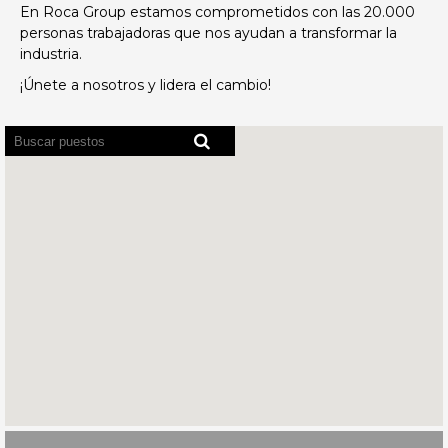
En Roca Group estamos comprometidos con las 20.000
personas trabajadoras que nos ayudan a transformar la
industria.
¡Únete a nosotros y lidera el cambio!
Los
lectores
de
pantalla
no
pueden
leer
el
siguiente
mapa
con
opción
de
búsqueda.