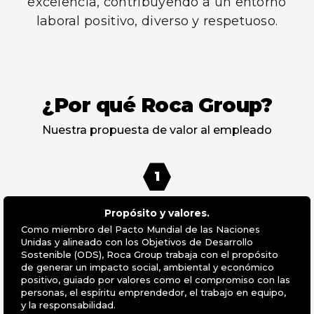
excelencia, contribuyendo a un entorno
laboral positivo, diverso y respetuoso.
¿Por qué Roca Group?
Nuestra propuesta de valor al empleado
1
Propósito y valores.
Como miembro del Pacto Mundial de las Naciones
Unidas y alineado con los Objetivos de Desarrollo
Sostenible (ODS), Roca Group trabaja con el propósito
de generar un impacto social, ambiental y económico
positivo, guiado por valores como el compromiso con las
personas, el espíritu emprendedor, el trabajo en equipo,
y la responsabilidad.