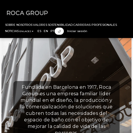
SOBRE NOSOTROS
VALORES
SOSTENIBILIDAD
CARRERAS PROFESIONALES
IDIOMA
INICIAR SESIÓN
🌙
NOTICIAS
ES
EN
PT
Iniciar sesión
ENLACES ▾
Fundada en Barcelona en 1917, Roca
Group es una empresa familiar líder
mundial en el diseño, la producción y
la comercialización de soluciones que
cubren todas las necesidades del
espacio de baño con el objetivo de
mejorar la calidad de vida de las
personas.